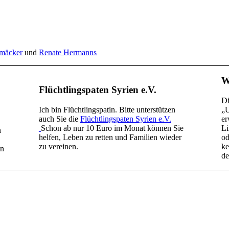
tmäcker
und
Renate Hermanns
W
Flüchtlingspaten Syrien e.V.
Di
Ich bin Flüchtlingspatin. Bitte unterstützen
„U
auch Sie die
Flüchtlingspaten Syrien e.V.
er
Schon ab nur 10 Euro im Monat können Sie
Li
n
helfen, Leben zu retten und Familien wieder
od
zu vereinen.
ke
in
de