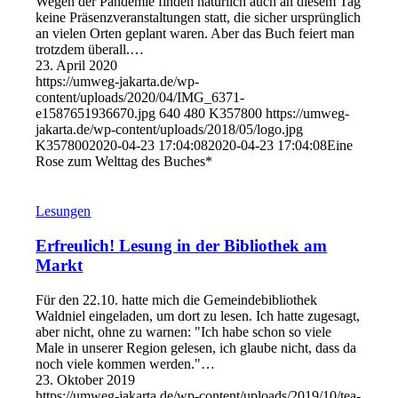
Wegen der Pandemie finden natürlich auch an diesem Tag
keine Präsenzveranstaltungen statt, die sicher ursprünglich
an vielen Orten geplant waren. Aber das Buch feiert man
trotzdem überall.…
23. April 2020
https://umweg-jakarta.de/wp-
content/uploads/2020/04/IMG_6371-
e1587651936670.jpg
640
480
K357800
https://umweg-
jakarta.de/wp-content/uploads/2018/05/logo.jpg
K357800
2020-04-23 17:04:08
2020-04-23 17:04:08
Eine
Rose zum Welttag des Buches*
Lesungen
Erfreulich! Lesung in der Bibliothek am
Markt
Für den 22.10. hatte mich die Gemeindebibliothek
Waldniel eingeladen, um dort zu lesen. Ich hatte zugesagt,
aber nicht, ohne zu warnen: "Ich habe schon so viele
Male in unserer Region gelesen, ich glaube nicht, dass da
noch viele kommen werden."…
23. Oktober 2019
https://umweg-jakarta.de/wp-content/uploads/2019/10/tea-