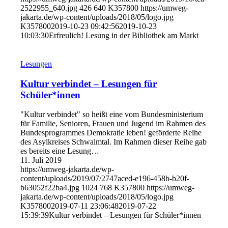
2522955_640.jpg
426
640
K357800
https://umweg-
jakarta.de/wp-content/uploads/2018/05/logo.jpg
K357800
2019-10-23 09:42:56
2019-10-23
10:03:30
Erfreulich! Lesung in der Bibliothek am Markt
Lesungen
Kultur verbindet – Lesungen für
Schüler*innen
"Kultur verbindet" so heißt eine vom Bundesministerium
für Familie, Senioren, Frauen und Jugend im Rahmen des
Bundesprogrammes Demokratie leben! geförderte Reihe
des Asylkreises Schwalmtal. Im Rahmen dieser Reihe gab
es bereits eine Lesung…
11. Juli 2019
https://umweg-jakarta.de/wp-
content/uploads/2019/07/2747aced-e196-458b-b20f-
b63052f22ba4.jpg
1024
768
K357800
https://umweg-
jakarta.de/wp-content/uploads/2018/05/logo.jpg
K357800
2019-07-11 23:06:48
2019-07-22
15:39:39
Kultur verbindet – Lesungen für Schüler*innen