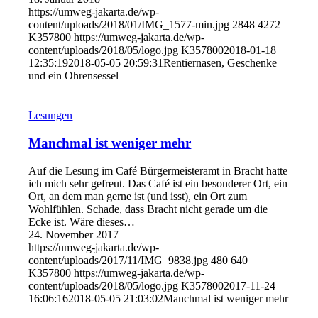
https://umweg-jakarta.de/wp-
content/uploads/2018/01/IMG_1577-min.jpg
2848
4272
K357800
https://umweg-jakarta.de/wp-
content/uploads/2018/05/logo.jpg
K357800
2018-01-18
12:35:19
2018-05-05 20:59:31
Rentiernasen, Geschenke
und ein Ohrensessel
Lesungen
Manchmal ist weniger mehr
Auf die Lesung im Café Bürgermeisteramt in Bracht hatte
ich mich sehr gefreut. Das Café ist ein besonderer Ort, ein
Ort, an dem man gerne ist (und isst), ein Ort zum
Wohlfühlen. Schade, dass Bracht nicht gerade um die
Ecke ist. Wäre dieses…
24. November 2017
https://umweg-jakarta.de/wp-
content/uploads/2017/11/IMG_9838.jpg
480
640
K357800
https://umweg-jakarta.de/wp-
content/uploads/2018/05/logo.jpg
K357800
2017-11-24
16:06:16
2018-05-05 21:03:02
Manchmal ist weniger mehr