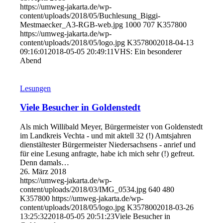
https://umweg-jakarta.de/wp-
content/uploads/2018/05/Buchlesung_Biggi-
Mestmaecker_A3-RGB-web.jpg
1000
707
K357800
https://umweg-jakarta.de/wp-
content/uploads/2018/05/logo.jpg
K357800
2018-04-13
09:16:01
2018-05-05 20:49:11
VHS: Ein besonderer
Abend
Lesungen
Viele Besucher in Goldenstedt
Als mich Willibald Meyer, Bürgermeister von Goldenstedt
im Landkreis Vechta - und mit aktell 32 (!) Amtsjahren
dienstältester Bürgermeister Niedersachsens - anrief und
für eine Lesung anfragte, habe ich mich sehr (!) gefreut.
Denn damals…
26. März 2018
https://umweg-jakarta.de/wp-
content/uploads/2018/03/IMG_0534.jpg
640
480
K357800
https://umweg-jakarta.de/wp-
content/uploads/2018/05/logo.jpg
K357800
2018-03-26
13:25:32
2018-05-05 20:51:23
Viele Besucher in