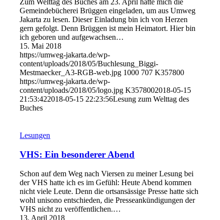
Zum Welttag des Buches am 23. April hatte mich die
Gemeindebücherei Brüggen eingeladen, um aus Umweg
Jakarta zu lesen. Dieser Einladung bin ich von Herzen
gern gefolgt. Denn Brüggen ist mein Heimatort. Hier bin
ich geboren und aufgewachsen…
15. Mai 2018
https://umweg-jakarta.de/wp-
content/uploads/2018/05/Buchlesung_Biggi-
Mestmaecker_A3-RGB-web.jpg
1000
707
K357800
https://umweg-jakarta.de/wp-
content/uploads/2018/05/logo.jpg
K357800
2018-05-15
21:53:42
2018-05-15 22:23:56
Lesung zum Welttag des
Buches
Lesungen
VHS: Ein besonderer Abend
Schon auf dem Weg nach Viersen zu meiner Lesung bei
der VHS hatte ich es im Gefühl: Heute Abend kommen
nicht viele Leute. Denn die ortsansässige Presse hatte sich
wohl unisono entschieden, die Presseankündigungen der
VHS nicht zu veröffentlichen.…
13. April 2018