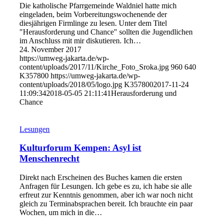
Die katholische Pfarrgemeinde Waldniel hatte mich
eingeladen, beim Vorbereitungswochenende der
diesjährigen Firmlinge zu lesen. Unter dem Titel
"Herausforderung und Chance" sollten die Jugendlichen
im Anschluss mit mir diskutieren. Ich…
24. November 2017
https://umweg-jakarta.de/wp-
content/uploads/2017/11/Kirche_Foto_Sroka.jpg
960
640
K357800
https://umweg-jakarta.de/wp-
content/uploads/2018/05/logo.jpg
K357800
2017-11-24
11:09:34
2018-05-05 21:11:41
Herausforderung und
Chance
Lesungen
Kulturforum Kempen: Asyl ist
Menschenrecht
Direkt nach Erscheinen des Buches kamen die ersten
Anfragen für Lesungen. Ich gebe es zu, ich habe sie alle
erfreut zur Kenntnis genommen, aber ich war noch nicht
gleich zu Terminabsprachen bereit. Ich brauchte ein paar
Wochen, um mich in die…