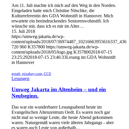
Am 11. Juli machte ich mich auf den Weg in den Norden.
Eingeladen hatte mich Christine Nitschke, die
Kulturreferentin des GDA Wohnstift in Hannover. Mich
erwartete ein beeindruckendes Seniorenwohnstift. Ich
wünsche mir, dass ich es mir im Alter…
15. Juli 2018
https://umweg-jakarta.de/wp-
content/uploads/2018/07/36974487_10216663955616337_436
720
960
K357800
https://umweg-jakarta.de/wp-
content/uploads/2018/05/logo.jpg
K357800
2018-07-15
23:25:29
2018-07-15 23:46:33
Lesung im GDA Wohnstift
in Hannover
geralt, pixabay.com, CC0
Lesungen
Umweg Jakarta im Altenheim – und ein
Neubeginn.
Das war ein wunderbarer Lesungsabend heute im
Evangelischen Altenzentrum Oedt. Es waren noch gar
nicht mal so wenige Leute, die heute Abend gekommen
waren. Naturgemäß waren viele älteren Jahrgangs - aber
es waren auch Leute von außerhalb…