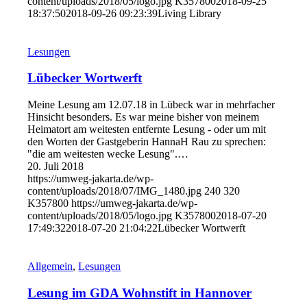
content/uploads/2018/05/logo.jpg
K357800
2018-09-25
18:37:50
2018-09-26 09:23:39
Living Library
Lesungen
Lübecker Wortwerft
Meine Lesung am 12.07.18 in Lübeck war in mehrfacher
Hinsicht besonders. Es war meine bisher von meinem
Heimatort am weitesten entfernte Lesung - oder um mit
den Worten der Gastgeberin HannaH Rau zu sprechen:
"die am weitesten wecke Lesung".…
20. Juli 2018
https://umweg-jakarta.de/wp-
content/uploads/2018/07/IMG_1480.jpg
240
320
K357800
https://umweg-jakarta.de/wp-
content/uploads/2018/05/logo.jpg
K357800
2018-07-20
17:49:32
2018-07-20 21:04:22
Lübecker Wortwerft
Allgemein
,
Lesungen
Lesung im GDA Wohnstift in Hannover