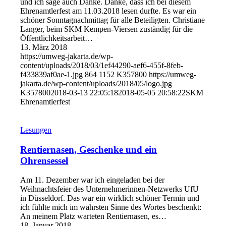
und ich sage auch Danke. Danke, dass ich bei diesem
Ehrenamtlerfest am 11.03.2018 lesen durfte. Es war ein
schöner Sonntagnachmittag für alle Beteiligten. Christiane
Langer, beim SKM Kempen-Viersen zuständig für die
Öffentlichkeitsarbeit…
13. März 2018
https://umweg-jakarta.de/wp-
content/uploads/2018/03/1ef44290-aef6-455f-8feb-
f433839af0ae-1.jpg
864
1152
K357800
https://umweg-
jakarta.de/wp-content/uploads/2018/05/logo.jpg
K357800
2018-03-13 22:05:18
2018-05-05 20:58:22
SKM
Ehrenamtlerfest
Lesungen
Rentiernasen, Geschenke und ein
Ohrensessel
Am 11. Dezember war ich eingeladen bei der
Weihnachtsfeier des Unternehmerinnen-Netzwerks UfU
in Düsseldorf. Das war ein wirklich schöner Termin und
ich fühlte mich im wahrsten Sinne des Wortes beschenkt:
An meinem Platz warteten Rentiernasen, es…
18. Januar 2018