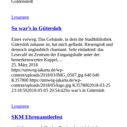
Goldenstedt
Lesungen
So war’s in Gütersloh
Eines vorweg: Das Gebäude, in dem die Stadtbibliothek
Gütersloh zuhause ist, hat mich geflasht. Riesengroß und
dennoch unglaublich charmant. Sehr einladend: das
Lesecafé im Zentrum der Eingangshalle unter der
bemerkenswerten Kuppel,…
25. März 2018
https://umweg-jakarta.de/wp-
content/uploads/2018/03/IMG_0507.jpg
640
640
K357800
https://umweg-jakarta.de/wp-
content/uploads/2018/05/logo.jpg
K357800
2018-03-25
23:18:59
2018-05-05 20:54:42
So war’s in Gütersloh
Lesungen
SKM Ehrenamtlerfest