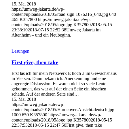
15. Mai 2018
https://umweg-jakarta.de/wp-
content/uploads/2018/05/road-sign-1076216_640.jpg
640
465
K357800
https://umweg-jakarta.de/wp-
content/uploads/2018/05/logo.jpg
K357800
2018-05-15
23:38:10
2018-07-15 22:52:38
Umweg Jakarta im
Altenheim – und ein Neubeginn.
Lesungen
First give, then take
Erst las ich für mein Netzwerk E hoch 3 im Gewächshaus
in Viersen. Dann bekam ich: Anerkennung und eine
angeregte Diskussion. Es waren nicht so viele Leute
gekommen, das war auf der einen Seite ein bisschen
schade. Auf der anderen Seite sind…
15. Mai 2018
https://umweg-jakarta.de/wp-
content/uploads/2018/05/Hardcover-Ansicht-deutsch.jpg
1000
650
K357800
https://umweg-jakarta.de/wp-
content/uploads/2018/05/logo.jpg
K357800
2018-05-15
22:37:53
2018-05-15 22:47:50
First give, then take