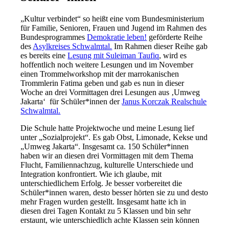
„Kultur verbindet“ so heißt eine vom Bundesministerium
für Familie, Senioren, Frauen und Jugend im Rahmen des
Bundesprogrammes
Demokratie leben!
geförderte Reihe
des
Asylkreises Schwalmtal.
Im Rahmen dieser Reihe gab
es bereits eine
Lesung mit Suleiman Taufiq
, wird es
hoffentlich noch weitere Lesungen und im November
einen Trommelworkshop mit der marrokanischen
Trommlerin Fatima geben und gab es nun in dieser
Woche an drei Vormittagen drei Lesungen aus ‚Umweg
Jakarta‘ für Schüler*innen der
Janus Korczak Realschule
Schwalmtal.
Die Schule hatte Projektwoche und meine Lesung lief
unter „Sozialprojekt“. Es gab Obst, Limonade, Kekse und
„Umweg Jakarta“. Insgesamt ca. 150 Schüler*innen
haben wir an diesen drei Vormittagen mit dem Thema
Flucht, Familiennachzug, kulturelle Unterschiede und
Integration konfrontiert. Wie ich glaube, mit
unterschiedlichem Erfolg. Je besser vorbereitet die
Schüler*innen waren, desto besser hörten sie zu und desto
mehr Fragen wurden gestellt. Insgesamt hatte ich in
diesen drei Tagen Kontakt zu 5 Klassen und bin sehr
erstaunt, wie unterschiedlich achte Klassen sein können