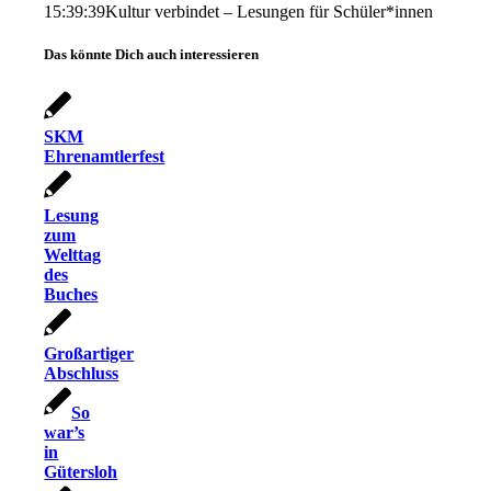
15:39:39
Kultur verbindet – Lesungen für Schüler*innen
Das könnte Dich auch interessieren
SKM
Ehrenamtlerfest
Lesung
zum
Welttag
des
Buches
Großartiger
Abschluss
So
war’s
in
Gütersloh