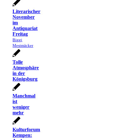
Literarischer
November
im
Antiquariat
Freitag
Biggi
Mestmäcker
Tolle
Atmosphäre
in der
Königsburg
Manchmal
ist
weniger
mehr
Kulturforum
Kempen: