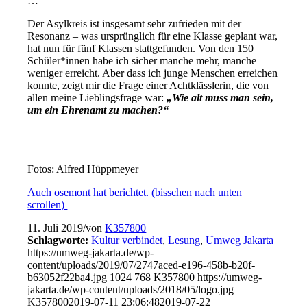
…
Der Asylkreis ist insgesamt sehr zufrieden mit der
Resonanz – was ursprünglich für eine Klasse geplant war,
hat nun für fünf Klassen stattgefunden. Von den 150
Schüler*innen habe ich sicher manche mehr, manche
weniger erreicht. Aber dass ich junge Menschen erreichen
konnte, zeigt mir die Frage einer Achtklässlerin, die von
allen meine Lieblingsfrage war:
„Wie alt muss man sein,
um ein Ehrenamt zu machen?“
Fotos: Alfred Hüppmeyer
Auch osemont hat berichtet. (bisschen nach unten
scrollen)
11. Juli 2019
/
von
K357800
Schlagworte:
Kultur verbindet
,
Lesung
,
Umweg Jakarta
https://umweg-jakarta.de/wp-
content/uploads/2019/07/2747aced-e196-458b-b20f-
b63052f22ba4.jpg
1024
768
K357800
https://umweg-
jakarta.de/wp-content/uploads/2018/05/logo.jpg
K357800
2019-07-11 23:06:48
2019-07-22